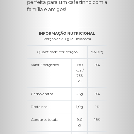
perfeita para um cafezinho com a
família e amigos!
INFORMAÇÃO NUTRICIONAL
Porção de 30 g (3 unidades)
Quantidade por porção
%VD(*)
Valor Energético
180
9%
kcal/
756
kJ
Carboidratos
26g
9%
Proteínas
1,0g
1%
Gorduras totais
9,0
16%
g