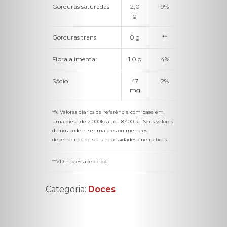
Gorduras saturadas
2,0
9%
g
Gorduras trans
0 g
**
Fibra alimentar
1,0 g
4%
Sódio
47
2%
mg
*% Valores diários de referência com base em
uma dieta de 2.000kcal, ou 8.400 kJ. Seus valores
diários podem ser maiores ou menores
dependendo de suas necessidades energéticas.
**VD não estabelecido.
Categoria:
Doces