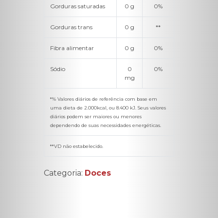
Gorduras saturadas
0 g
0%
Gorduras trans
0 g
**
Fibra alimentar
0 g
0%
Sódio
0
0%
mg
*% Valores diários de referência com base em
uma dieta de 2.000kcal, ou 8.400 kJ. Seus valores
diários podem ser maiores ou menores
dependendo de suas necessidades energéticas.
**VD não estabelecido.
Categoria:
Doces