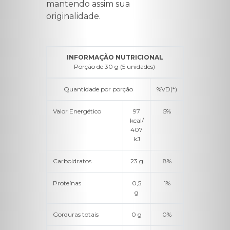
mantendo assim sua
originalidade.
INFORMAÇÃO NUTRICIONAL
Porção de 30 g (5 unidades)
Quantidade por porção
%VD(*)
Valor Energético
97
5%
kcal/
407
kJ
Carboidratos
23 g
8%
Proteínas
0,5
1%
g
Gorduras totais
0 g
0%