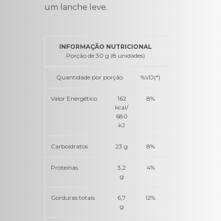
um lanche leve.
INFORMAÇÃO NUTRICIONAL
Porção de 30 g (8 unidades)
Quantidade por porção
%VD(*)
Valor Energético
162
8%
kcal/
680
kJ
Carboidratos
23 g
8%
Proteínas
3,2
4%
g
Gorduras totais
6,7
12%
g