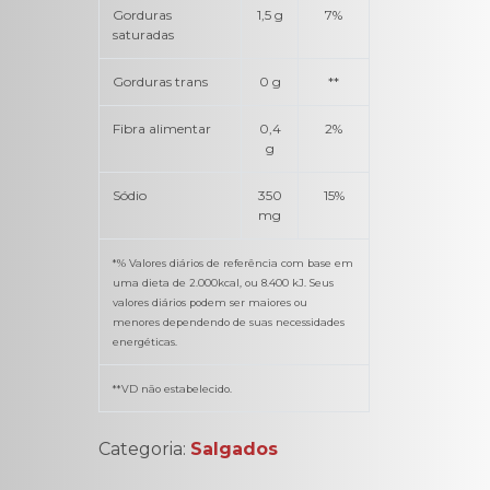
Gorduras
1,5 g
7%
saturadas
Gorduras trans
0 g
**
Fibra alimentar
0,4
2%
g
Sódio
350
15%
mg
*% Valores diários de referência com base em
uma dieta de 2.000kcal, ou 8.400 kJ. Seus
valores diários podem ser maiores ou
menores dependendo de suas necessidades
energéticas.
**VD não estabelecido.
Categoria:
Salgados