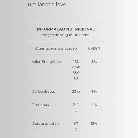
um lanche leve.
INFORMAÇÃO NUTRICIONAL
Porção de 30 g (8 unidades)
Quantidade por porção
%VD(*)
Valor Energético
162
8%
kcal/
680
kJ
Carboidratos
23 g
8%
Proteínas
3,2
4%
g
Gorduras totais
6,7
12%
g