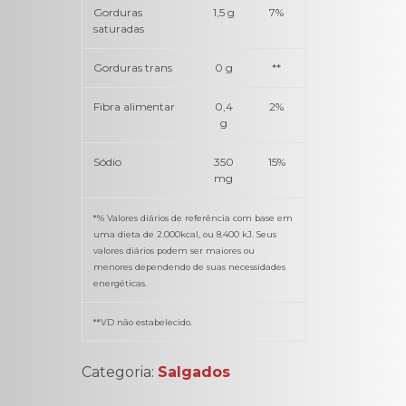
Gorduras
1,5 g
7%
saturadas
Gorduras trans
0 g
**
Fibra alimentar
0,4
2%
g
Sódio
350
15%
mg
*% Valores diários de referência com base em
uma dieta de 2.000kcal, ou 8.400 kJ. Seus
valores diários podem ser maiores ou
menores dependendo de suas necessidades
energéticas.
**VD não estabelecido.
Categoria:
Salgados